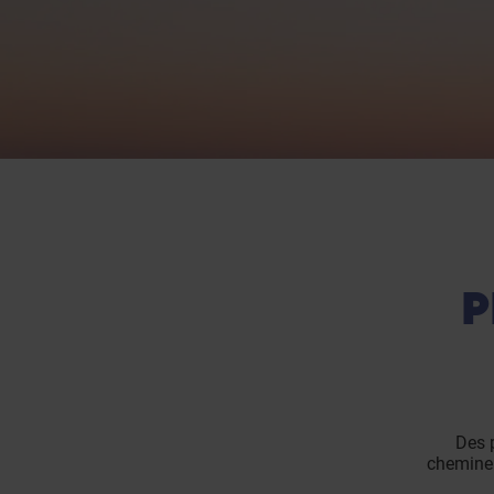
P
Des p
cheminem