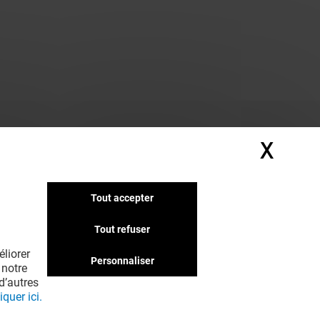
X
Masq
Tout accepter
Tout refuser
liorer
Personnaliser
 notre
d’autres
iquer ici.