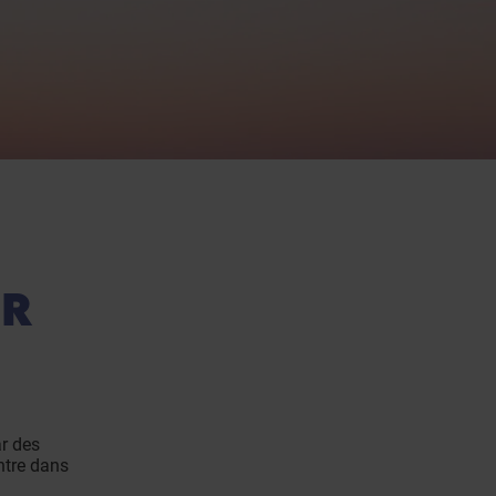
MR
ar des
ntre dans