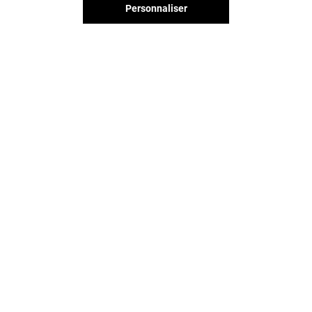
Personnaliser
Vous avez quitté Avenir ?
L'aventure continue sur les
réseaux sociaux !
AVENIR & VOUS
CONTACT