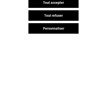
Tout accepter
Tout refuser
Personnaliser
Vous avez quitté Avenir ?
L'aventure continue sur les
réseaux sociaux !