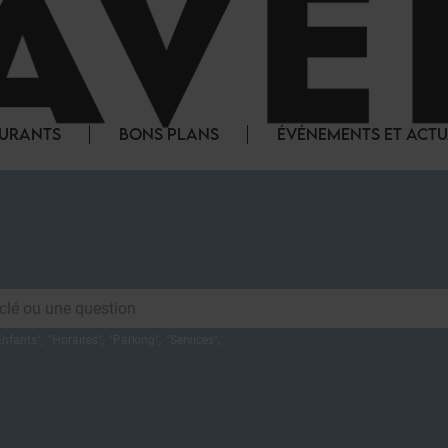
AURANTS
BONS PLANS
ÉVÉNEMENTS ET ACTU
Enfants
",
"
Horaires
",
"
Parking
",
"
Services
",