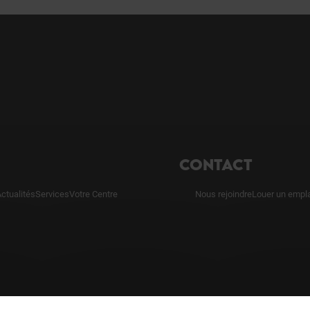
CONTACT
ctualités
Services
Votre Centre
Nous rejoindre
Louer un empl