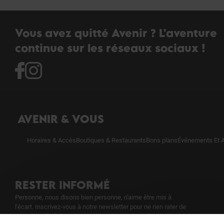
Vous avez quitté Avenir ? L'aventure
continue sur les réseaux sociaux !
AVENIR & VOUS
Horaires & Accès
Boutiques & Restaurants
Bons plans
Événements Et A
RESTER INFORMÉ
Personne, nous disons bien personne, n'aime être mis à
l'écart. Inscrivez-vous à notre newsletter pour ne rien rater de
notre actualité.