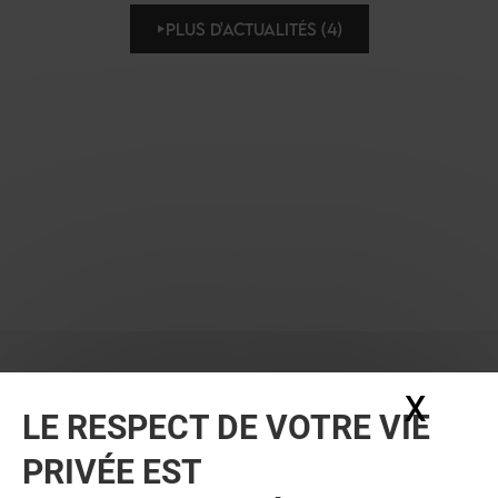
PLUS D'ACTUALITÉS (4)
X
Masq
LE RESPECT DE VOTRE VIE
PRIVÉE EST