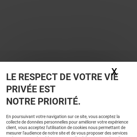
X
Masq
LE RESPECT DE VOTRE VIE
PRIVÉE EST
VOUS EN VOULEZ PLUS ? VOUS
NOTRE PRIORITÉ.
AIMEREZ PEUT-ÊTRE
En poursuivant votre navigation sur ce site, vous acceptez la
collecte de données personnelles pour améliorer votre expérience
client, vous acceptez l'utilisation de cookies nous permettant de
mesurer l'audience de notre site et de vous proposer des services