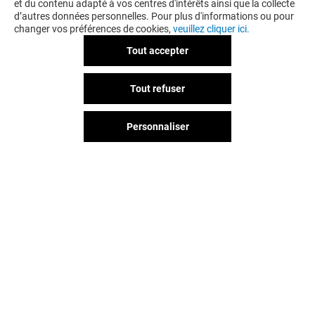
et du contenu adapté à vos centres d'intérêts ainsi que la collecte
d’autres données personnelles. Pour plus d'informations ou pour
changer vos préférences de cookies,
veuillez cliquer ici.
Tout accepter
GÉNÉRALE D'OPTIQUE
YVES ROCHER
Tout refuser
Fermé
Fermé
Personnaliser
Vous avez quitté Avenir ?
L'aventure continue sur les
réseaux sociaux !